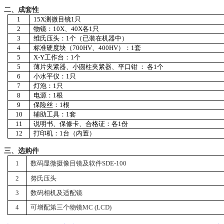
二、成套性
1
15X
测微目镜
1
只
2
物镜：
10X
、
40X
各
1
只
3
维氏压头：
1
个（已装在机器中）
4
标准硬度块（
700HV
、
400HV
）：
1
套
5
X-Y
工作台：
1
个
5
薄片夹紧器、小圆柱夹紧器、平口钳
：
各
1
个
6
小水平仪：
1
只
7
灯泡：
1
只
8
电源：
1
根
9
保险丝：
1
根
10
辅助工具：
1
套
11
说明书、保修卡、合格证：各
1
份
12
打印机：
1
台（内置）
三、选购件
1
数码显微摄像目镜及软件
SDE-100
2
努氏压头
3
数码相机及适配镜
4
可增配第三个物镜
MC (LCD)