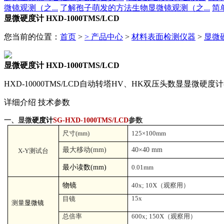
微镜观测（之...
了解孢子萌发的方法生物显微镜观测（之...
简
显微硬度计 HXD-1000TMS/LCD
您当前的位置：
首页
>
>
产品中心
>
材料表面检测仪器
>
显微
显微硬度计 HXD-1000TMS/LCD
HXD-10000TMS/LCD自动转塔HV、HK双压头数显
详细介绍
技术参数
一、显微
硬度计
SG-HXD-1000TMS/LCD
参数
尺寸
(mm)
125×100mm
最大移动
(mm)
40×40 mm
X-Y
测试台
最小读数
(mm)
0.01mm
物镜
40x; 10X
（观察用）
15x
目镜
测量
显微镜
总倍率
600x; 150X
（观察用）