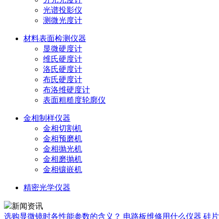
光谱投影仪
测微光度计
材料表面检测仪器
显微硬度计
维氏硬度计
洛氏硬度计
布氏硬度计
布洛维硬度计
表面粗糙度轮廓仪
金相制样仪器
金相切割机
金相预磨机
金相抛光机
金相磨抛机
金相镶嵌机
精密光学仪器
新闻资讯
选购显微镜时各性能参数的含义？
电路板维修用什么仪器
硅片