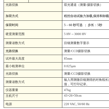
光路切换
双光通道（测量
/
摄影切换）
加荷方式
程控自动试验力加载
,
保持和卸
保荷时间
5 – 60
秒可选
；
步长：
5
秒
硬度测量范围
5 HV -- 3000 HV
测量读数方式
目镜测量数字显示
光路切换
测量
/CCD
摄影切换
试件最大高度
85mm
最小检测单位
0.025μm
光路切换
测量
/CCD
摄影切换
输入用测微目镜测得的对角线长
测量读数方式
值，可打印记录。
仪器重量
47kg
43
×
26
×
50cm
主机尺寸
电源
220 VAC, 50/60 Hz