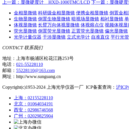
上一篇：显微硬度计 HXD-1000TMC/LCD
下一篇：显微硬度计 
金相显微镜
科研级金相显微镜
便携金相显微镜
倒置金相
生物显微镜
倒置生物显微镜
暗视场显微镜
相衬显微镜
单
体视显微镜
长臂万向体视显微镜
体视熔点仪
视频体视显
荧光显微镜
倒置荧光显微镜
正置荧光显微镜
偏光显微镜
光学计量仪器
干涉显微镜
立式光学计
自准直仪
平行光管
CONTACT
联系我们
地址：上海市杨浦区松花江路253号
电话：
021-55228110
邮箱：
55228110@163.com
网址：http://www.sunguang.cn
Copyright(c)1953-2024 上海光学仪器一厂 ICP备案查询：
沪ICP
上海：02155228110
北京：01064034191
西安：02986746568
广州：02029825904