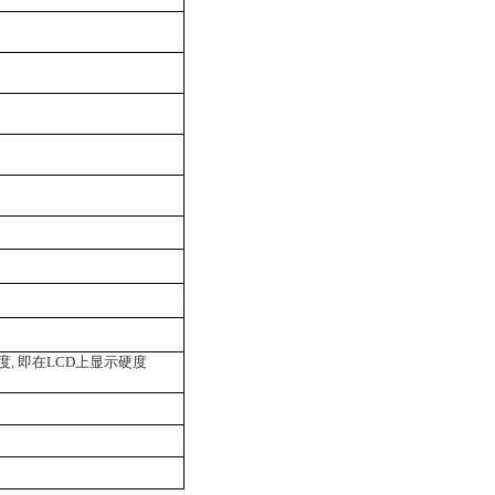
载
度
,
即在
LCD
上显示硬度