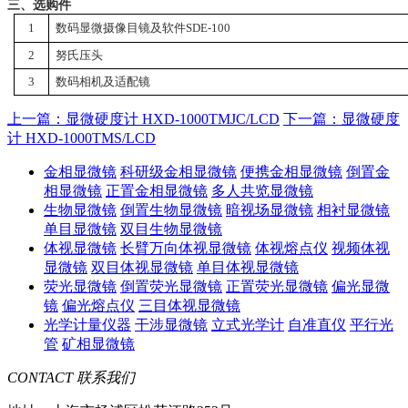
三、选购件
1
数码显微摄像目镜及软件
SDE-100
2
努氏压头
3
数码相机及适配镜
上一篇：显微硬度计 HXD-1000TMJC/LCD
下一篇：显微硬度
计 HXD-1000TMS/LCD
金相显微镜
科研级金相显微镜
便携金相显微镜
倒置金
相显微镜
正置金相显微镜
多人共览显微镜
生物显微镜
倒置生物显微镜
暗视场显微镜
相衬显微镜
单目显微镜
双目生物显微镜
体视显微镜
长臂万向体视显微镜
体视熔点仪
视频体视
显微镜
双目体视显微镜
单目体视显微镜
荧光显微镜
倒置荧光显微镜
正置荧光显微镜
偏光显微
镜
偏光熔点仪
三目体视显微镜
光学计量仪器
干涉显微镜
立式光学计
自准直仪
平行光
管
矿相显微镜
CONTACT
联系我们