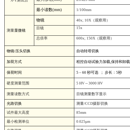
X-Y
测试台
最小读数
(mm)
1/100mm
物镜
40x; 10X
（观察用）
15x
目镜
测量
显微镜
总倍率
600x; 150X
（观察用）
物镜
/
压头切换
自动转塔切换
加荷方式
程控自动试验力加载
,
保持和卸
保荷时间
5 – 60
秒可选
；
步长：
5
秒
硬度测量范围
5 HV -- 3000 HV
测量读数方式
目镜测量数字显示
光路切换
测量
/CCD
摄影切换
试件最大高度
85mm
最小检测单位
0.025μm