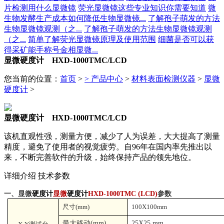
片检测用什么显微镜
荧光显微镜这些专业知识你需要知道
微
生物发酵生产成本如何降低生物显微镜...
了解孢子萌发的方法
生物显微镜观测（之...
了解孢子萌发的方法生物显微镜观测
（之...
简单了解荧光显微镜原理及使用范围
细菌是否可以获
得采矿能手称号金相显微...
显微硬度计 HXD-1000TMC/LCD
您当前的位置：
首页
>
>
产品中心
>
材料表面检测仪器
>
显微
硬度计
>
显微硬度计 HXD-1000TMC/LCD
该机直观性强，测量方便，减少了人为误差，大大提高了测量
精度，避免了使用者的视觉疲劳。自96年在国内率先推出以
来，不断完善软件的升级，始终保持产品的领先地位。
详细介绍
技术参数
一、显微
硬度计
显微
硬度计
HXD-1000TMC (LCD)
参数
尺寸
(mm)
100X100mm
最大移动
(mm)
25X25 mm