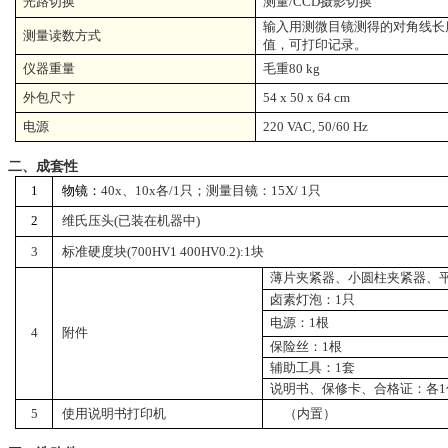
光路切换
测量
/CCD
摄影切换
输入用测微目镜测得的对角线长
测量读数方式
值，可打印记录。
仪器重量
毛重
80 kg
外包尺寸
54 x 50 x 64 cm
电源
220 VAC, 50/60 Hz
二、成套性
1
物镜：
40x
、
10x
各
/1
只；测量目镜：
15X/ 1
只
2
维氏压头
(
已装在机器中
)
3
标准硬度块
(700HV1 400HV0.2):1
块
薄片夹紧器、小圆柱夹紧器、
卤素灯泡：
1
只
电源：
1
根
4
附件
保险丝：
1
根
辅助工具：
1
套
说明书、保修卡、合格证：各
1
5
使用说明书打印机
（内置）