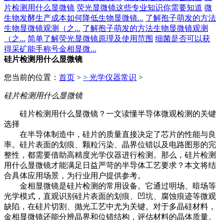
片检测用什么显微镜
荧光显微镜这些专业知识你需要知道
微
生物发酵生产成本如何降低生物显微镜...
了解孢子萌发的方法
生物显微镜观测（之...
了解孢子萌发的方法生物显微镜观测
（之...
简单了解荧光显微镜原理及使用范围
细菌是否可以获
得采矿能手称号金相显微...
硅片检测用什么显微镜
您当前的位置：
首页
>
>
光学仪器常识
>
硅片检测用什么显微镜
硅片检测用什么显微镜？一文读懂半导体微观检测的关键
选择
在半导体制造中，硅片的质量直接决定了芯片的性能与良
率。硅片表面的划痕、颗粒污染、晶界位错以及电路图形的完
整性，都需要借助高精度光学仪器进行检测。那么，硅片检测
用什么显微镜才能满足日益严苛的半导体工艺要求？本文将结
合具体应用场景，为行业用户提供参考。
金相显微镜是硅片检测的常用设备。它通过明场、暗场等
光学模式，直观识别硅片表面的划痕、凹坑、腐蚀痕迹等微观
缺陷，在硅片切割、抛光工艺中尤为关键。对于多晶硅材料，
金相显微镜还能分辨晶界和位错结构，评估材料的晶体质量。